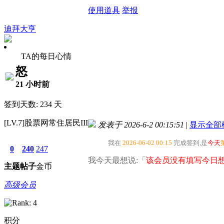
使用道具
举报
迪拜大亨
TA的每日心情
怒
21 小时前
签到天数: 234 天
[LV.7]股票网常住居民III
发表于 2026-6-2 00:15:51
|
显示全部
我在
2026-06-02 00:15
完成签到,是
今天
0
240
247
我今天最想说:「
该会员没有填写今日想
主题
帖子
金币
高级会员
积分