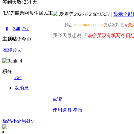
签到天数: 234 天
[LV.7]股票网常住居民III
发表于 2026-6-2 00:15:51
|
显示全部
我在
2026-06-02 00:15
完成签到,是
今天
0
240
257
我今天最想说:「
该会员没有填写今日想
主题
帖子
金币
高级会员
积分
764
发消息
回复
使用道具
举报
极品小处男处v