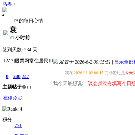
马粤丶
TA的每日心情
衰
21 小时前
签到天数: 234 天
[LV.7]股票网常住居民III
发表于 2026-6-2 00:15:51
|
显示全部
我在
2026-06-02 00:15
完成签到,是
今天
0
240
247
我今天最想说:「
该会员没有填写今日想
主题
帖子
金币
高级会员
积分
751