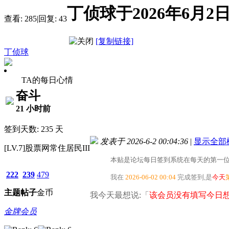
丁侦球于2026年6月
查看:
285
|
回复:
43
[复制链接]
丁侦球
TA的每日心情
奋斗
21 小时前
签到天数: 235 天
发表于 2026-6-2 00:04:36
|
显示全部
[LV.7]股票网常住居民III
本贴是论坛每日签到系统在每天的第一位
222
239
479
我在
2026-06-02 00:04
完成签到,是
今天
主题
帖子
金币
我今天最想说:「
该会员没有填写今日想
金牌会员