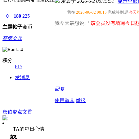
发表于 2026-6-2 00:15:51
|
显示全部
我在
2026-06-02 00:15
完成签到,是
今天
0
180
225
我今天最想说:「
该会员没有填写今日想
主题
帖子
金币
高级会员
积分
615
发消息
回复
使用道具
举报
唐伯虎点文香
TA的每日心情
怒