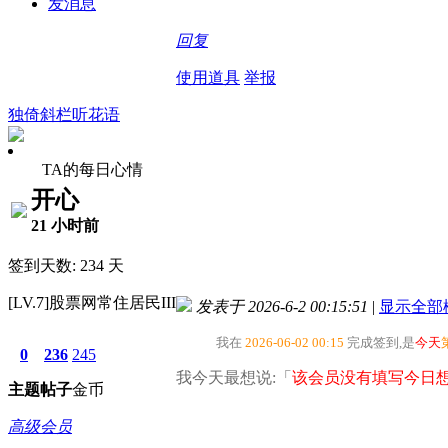
发消息
回复
使用道具
举报
独倚斜栏听花语
TA的每日心情
开心
21 小时前
签到天数: 234 天
[LV.7]股票网常住居民III
发表于 2026-6-2 00:15:51
|
显示全部
我在
2026-06-02 00:15
完成签到,是
今天
0
236
245
我今天最想说:「
该会员没有填写今日想
主题
帖子
金币
高级会员