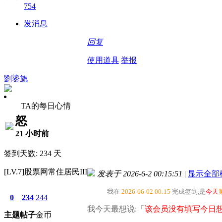
754
发消息
回复
使用道具
举报
劉鎏旒
TA的每日心情
怒
21 小时前
签到天数: 234 天
[LV.7]股票网常住居民III
发表于 2026-6-2 00:15:51
|
显示全部
我在
2026-06-02 00:15
完成签到,是
今天
0
234
244
我今天最想说:「
该会员没有填写今日想
主题
帖子
金币