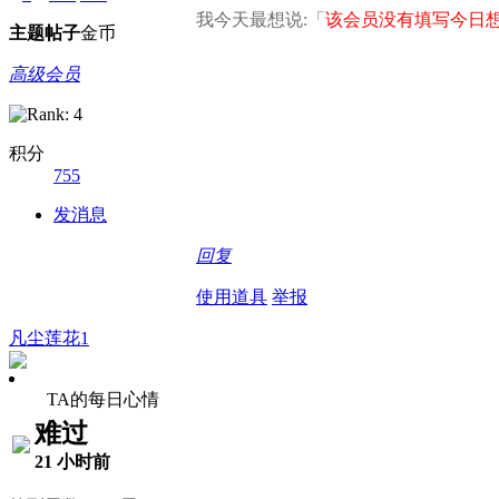
我今天最想说:「
该会员没有填写今日想
主题
帖子
金币
高级会员
积分
755
发消息
回复
使用道具
举报
凡尘莲花1
TA的每日心情
难过
21 小时前