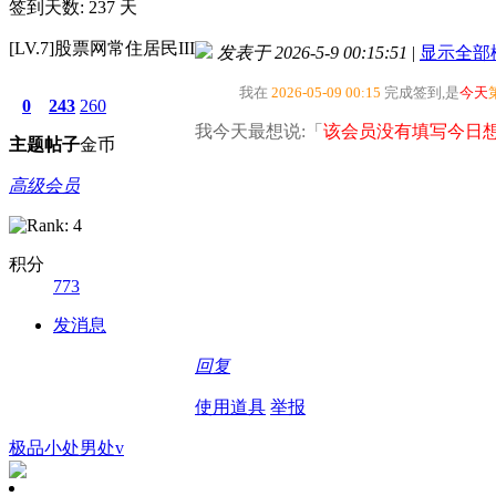
签到天数: 237 天
[LV.7]股票网常住居民III
发表于 2026-5-9 00:15:51
|
显示全部
我在
2026-05-09 00:15
完成签到,是
今天
0
243
260
我今天最想说:「
该会员没有填写今日想
主题
帖子
金币
高级会员
积分
773
发消息
回复
使用道具
举报
极品小处男处v