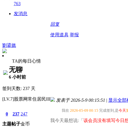
763
发消息
回复
使用道具
举报
劉鎏旒
TA的每日心情
无聊
6 小时前
签到天数: 237 天
[LV.7]股票网常住居民III
发表于 2026-5-9 00:15:51
|
显示全部
我在
2026-05-09 00:15
完成签到,是
今天
0
237
247
我今天最想说:「
该会员没有填写今日想
主题
帖子
金币