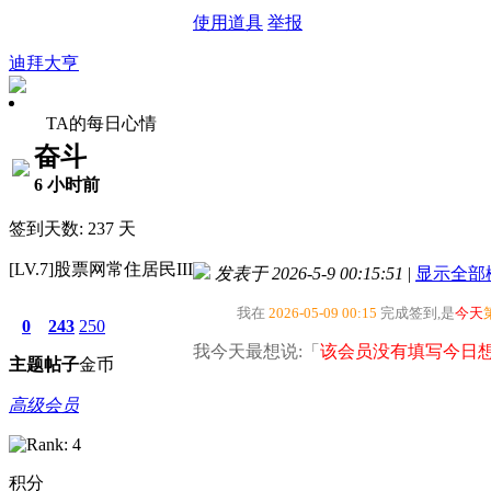
使用道具
举报
迪拜大亨
TA的每日心情
奋斗
6 小时前
签到天数: 237 天
[LV.7]股票网常住居民III
发表于 2026-5-9 00:15:51
|
显示全部
我在
2026-05-09 00:15
完成签到,是
今天
0
243
250
我今天最想说:「
该会员没有填写今日想
主题
帖子
金币
高级会员
积分