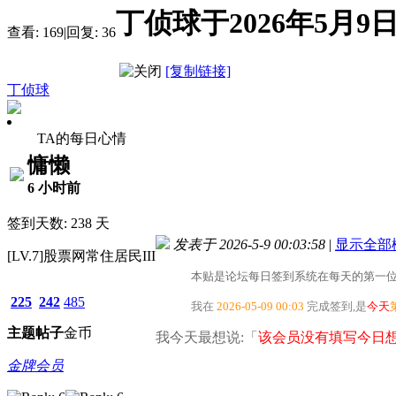
丁侦球于2026年5月
查看:
169
|
回复:
36
[复制链接]
丁侦球
TA的每日心情
慵懒
6 小时前
签到天数: 238 天
发表于 2026-5-9 00:03:58
|
显示全部
[LV.7]股票网常住居民III
本贴是论坛每日签到系统在每天的第一位
225
242
485
我在
2026-05-09 00:03
完成签到,是
今天
主题
帖子
金币
我今天最想说:「
该会员没有填写今日想
金牌会员