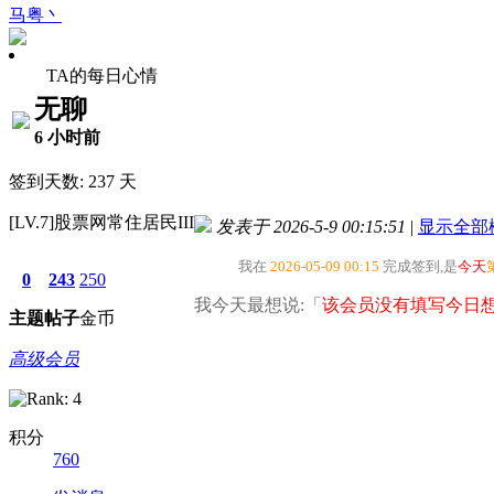
马粤丶
TA的每日心情
无聊
6 小时前
签到天数: 237 天
[LV.7]股票网常住居民III
发表于 2026-5-9 00:15:51
|
显示全部
我在
2026-05-09 00:15
完成签到,是
今天
0
243
250
我今天最想说:「
该会员没有填写今日想
主题
帖子
金币
高级会员
积分
760