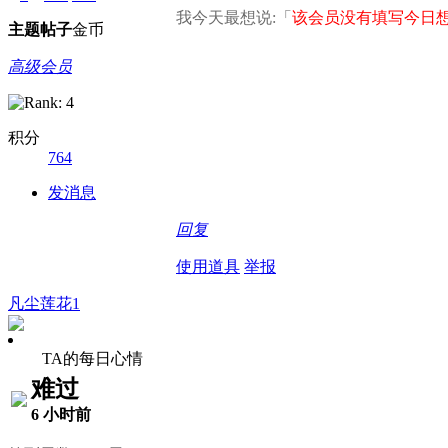
我今天最想说:「
该会员没有填写今日想
主题
帖子
金币
高级会员
积分
764
发消息
回复
使用道具
举报
凡尘莲花1
TA的每日心情
难过
6 小时前