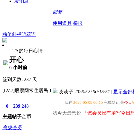
发消息
回复
使用道具
举报
独倚斜栏听花语
TA的每日心情
开心
6 小时前
签到天数: 237 天
[LV.7]股票网常住居民III
发表于 2026-5-9 00:15:51
|
显示全部
我在
2026-05-09 00:15
完成签到,是
今天
0
239
248
我今天最想说:「
该会员没有填写今日想
主题
帖子
金币
高级会员