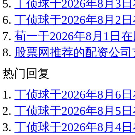
丁侦球于2026年8月
丁侦球于2026年8月
荀一于2026年8月1
股票网推荐的配资公司
热门回复
丁侦球于2026年8月
丁侦球于2026年8月
丁侦球于2026年8月