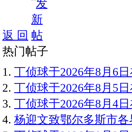
返 回
热门帖子
丁侦球于2026年8月
丁侦球于2026年8月
丁侦球于2026年8月
杨迎文致鄂尔多斯市各