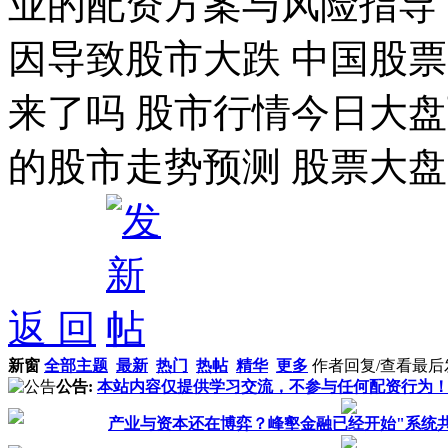
业的配资方案与风险指导
因导致股市大跌 中国股票
来了吗 股市行情今日大盘
的股市走势预测 股票大盘
返 回
新窗
全部主题
最新
热门
热帖
精华
更多
作者
回复/查看
最后
公告:
本站内容仅提供学习交流，不参与任何配资行为
产业与资本还在博弈？峰壑金融已经开始"系统共