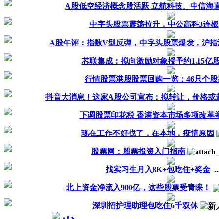
A股低空经济概念股活跃 立航科技、中信海
中字头股票震荡拉升，中公高科3连板
A股午评：指数V型反弹，中字头股票爆发，沪指
芯联集成：拟向激励对象授予约1.15亿
行情股票港股股票回购一览：46只个股
抖音大消息！这家A股公司宣布：拟转让，价格或超
下调股票印花税 香港资本市场多项改革
现在工作不好找了，在本地，疫情原因
股票网：股票投资入门指南
找实习生月入8K+包吃住+奖金
..
北上资金净流入900亿，这些股票受青睐！
深圳招护理助理包吃住6千双休