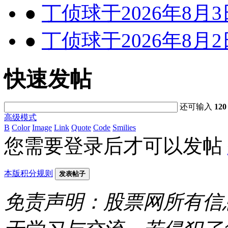
●
丁侦球于2026年8
●
丁侦球于2026年8
快速发帖
还可输入
120
高级模式
B
Color
Image
Link
Quote
Code
Smilies
您需要登录后才可以发帖
本版积分规则
发表帖子
免责声明：股票网所有信