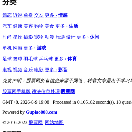
分类
婚恋
诉说
单身
交友
更多 ›
情感
汽车
健康
美容
购物
美食
更多 ›
生活
时尚
星座
摄影
宠物
动漫
旅游
设计
更多 ›
休闲
单机
网游
更多 ›
游戏
足球
篮球
羽毛球
乒乓球
更多 ›
体育
电视
视频
音乐
电影
更多 ›
影音
免责声明：股票网所有信息来源于网络，转载文章是出于学习
股票网手机版
|
违法信息处理
|
股票网
GMT+8, 2026-8-9 19:08
, Processed in 0.105182 second(s), 18 querie
Powered by
Gupiao888.com
© 2016-2023
股票网
|
网站地图