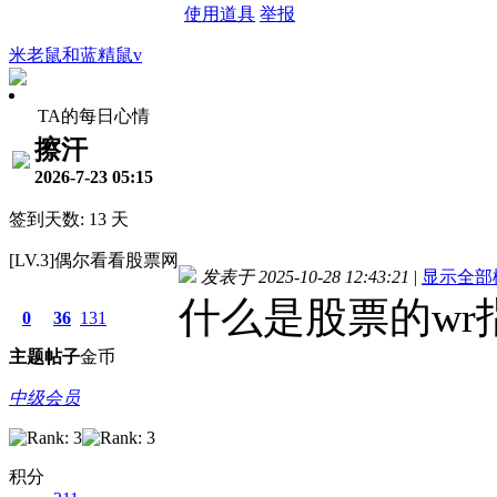
使用道具
举报
米老鼠和蓝精鼠v
TA的每日心情
擦汗
2026-7-23 05:15
签到天数: 13 天
[LV.3]偶尔看看股票网
发表于 2025-10-28 12:43:21
|
显示全部
什么是股票的wr
0
36
131
主题
帖子
金币
中级会员
积分