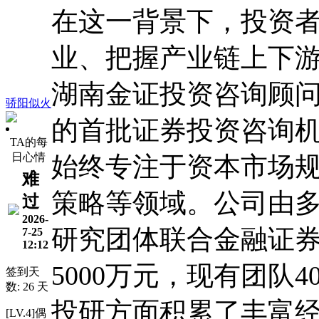
在这一背景下，投资
业、把握产业链上下
湖南金证投资咨询顾
骄阳似火
的首批证券投资咨询机
TA的每
日心情
始终专注于资本市场
难
策略等领域。公司由
过
2026-
研究团体联合金融证
7-25
12:12
5000万元，现有团队
签到天
数: 26 天
投研方面积累了丰富
[LV.4]偶